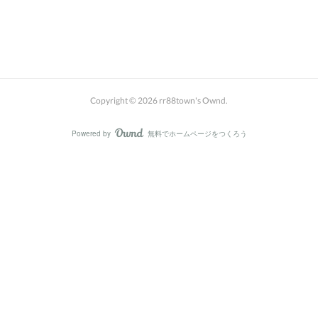
Copyright ©
2026
rr88town's Ownd
.
Powered by
無料でホームページをつくろう
AmebaOwnd